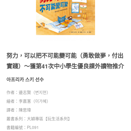
努力，可以把不可能變可能（勇敢做夢，付出
實踐）～獲第41次中小學生優良課外讀物推介
아프리카 스키 선수
作者：
邊志賢（변지현）
繪者：
李嘉寭（이가혜）
譯者：
陳思瑋
叢書系列：
大穎專區
【
玩生活系列
】
書籍編號：
PL091