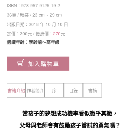
ISBN：
978-957-9125-19-2
36
頁 /
精裝
/
23 cm × 29 cm
出版日期：
2018 年 10 月 10 日
定價：
300
元 / 優惠價：
270
元
適讀年齡：學齡前～高年級
加入購物車
書籍介紹
作者簡介
序
目錄
書摘
當孩子的夢想成功機率看似微乎其微，
父母與老師會有鼓勵孩子嘗試的勇氣嗎？