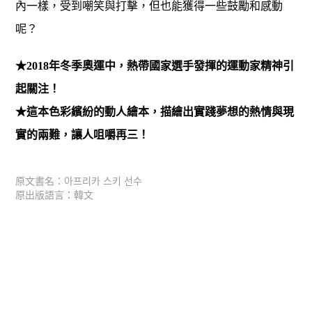
內一樣，受到嘲笑與打擊，但也能獲得一些鼓勵和感動
呢？
★2018年冬季奧運中，熱帶國家選手發揮的運動家精神引
起關注！
★這本色彩繽紛的動人繪本，描繪出實踐夢想的熱情與現
實的兩難，讓人咀嚼再三！
原文書名：아프리카 스키 선수
原出版語言：韓文