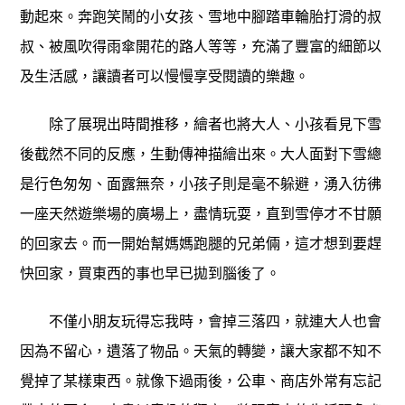
動起來。奔跑笑鬧的小女孩、雪地中腳踏車輪胎打滑的叔
叔、被風吹得雨傘開花的路人等等，充滿了豐富的細節以
及生活感，讓讀者可以慢慢享受閱讀的樂趣。
除了展現出時間推移，繪者也將大人、小孩看見下雪
後截然不同的反應，生動傳神描繪出來。大人面對下雪總
是行色匆匆、面露無奈，小孩子則是毫不躲避，湧入彷彿
一座天然遊樂場的廣場上，盡情玩耍，直到雪停才不甘願
的回家去。而一開始幫媽媽跑腿的兄弟倆，這才想到要趕
快回家，買東西的事也早已拋到腦後了。
不僅小朋友玩得忘我時，會掉三落四，就連大人也會
因為不留心，遺落了物品。天氣的轉變，讓大家都不知不
覺掉了某樣東西。就像下過雨後，公車、商店外常有忘記