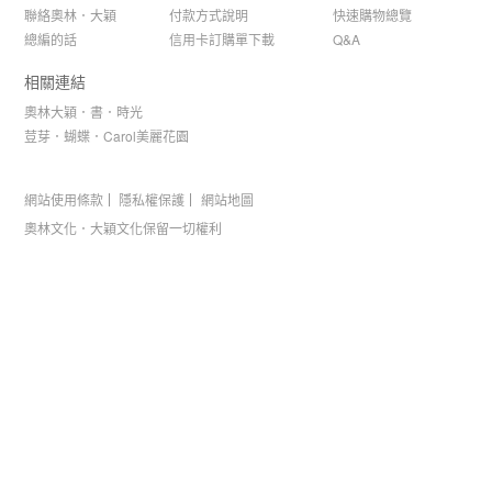
聯絡奧林．大穎
付款方式說明
快速購物總覽
總編的話
信用卡訂購單下載
Q&A
相關連結
奧林大穎．書．時光
荳芽．蝴蝶．Carol美麗花園
網站使用條款
隱私權保護
網站地圖
奧林文化．大穎文化保留一切權利