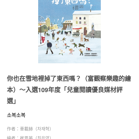
你也在雪地裡掉了東西嗎？（富觀察樂趣的繪
本）～入選109年度「兒童閱讀優良媒材評
選」
소복소복
作者：
車載赫（차재혁）
繪者：
崔恩英（최은영）