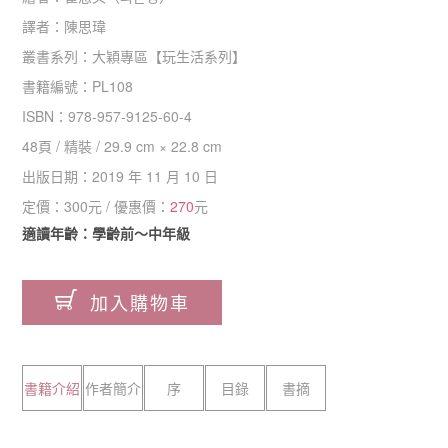
譯者：
陳思瑋
叢書系列：
大穎專區
【
玩生活系列
】
書籍編號：
PL108
ISBN：
978-957-9125-60-4
48
頁 /
精裝
/
29.9 cm × 22.8 cm
出版日期：
2019 年 11 月 10 日
定價：
300
元 / 優惠價：
270
元
適讀年齡：學齡前～中年級
加入購物車
書籍介紹
作者簡介
序
目錄
書摘