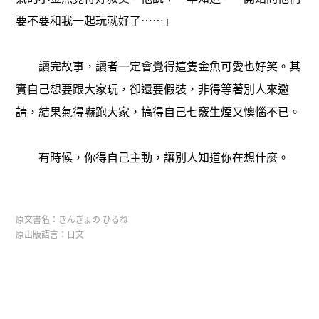
要不要和我一起玩就好了⋯⋯」
讀完故事，讀者一定會覺得這隻金魚可愛也好笑。其
實自己想要跟大家玩，卻還要假裝，非得等著別人來邀
請，結果氣得嚇跑大家，搞得自己七竅生煙又懊惱不已。
有時候，你得自己主動，讓別人知道你在想什麼。
原文書名：きんぎょの ひるね
原出版語言：日文