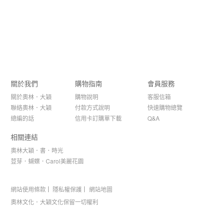
關於我們
購物指南
會員服務
關於奧林．大穎
購物說明
客服信箱
聯絡奧林．大穎
付款方式說明
快速購物總覽
總編的話
信用卡訂購單下載
Q&A
相關連結
奧林大穎．書．時光
荳芽．蝴蝶．Carol美麗花園
網站使用條款
隱私權保護
網站地圖
奧林文化．大穎文化保留一切權利