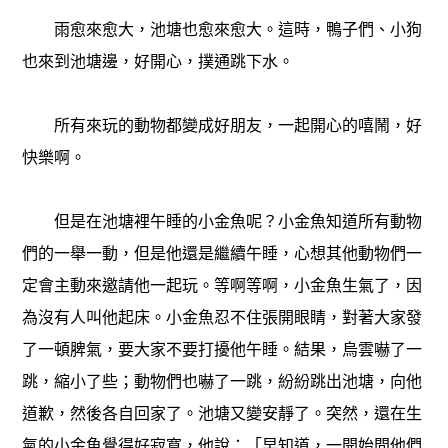
雨愈來愈大，池塘也愈來愈大。這時，鴨子們、小狗
也來到池塘邊，好開心，撲通跳下水。
所有來玩的動物都變成好朋友，一起開心的嘻鬧，好
快樂啊。
但是在池塘裡午睡的小金魚呢？小金魚知道所有動物
們的一舉一動，但是他還是繼續午睡，心想其他動物們一
定會主動來邀請他一起玩。等啊等啊，小金魚生氣了，因
為沒有人叫他起床。小金魚忍不住張開眼睛，對著大家發
了一頓脾氣，要大家不要打擾他午睡。結果，烏雲嚇了一
跳，縮小了些；動物們也嚇了一跳，紛紛跳出池塘，向他
道歉，然後各自回家了。池塘又變安靜了。突然，還在生
氣的小金魚覺得好寂寞，他說：「早知道，一開始問他們