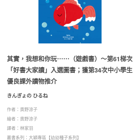
其實，我想和你玩⋯⋯（遊戲書）～第61梯次
「好書大家讀」入選圖書；獲第34次中小學生
優良課外讀物推介
きんぎょの ひるね
作者：
奧野涼子
繪者：
奧野涼子
譯者：
林家羽
叢書系列：
大穎專區
【
幼幼種子系列
】