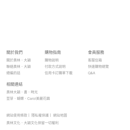
關於我們
購物指南
會員服務
關於奧林．大穎
購物說明
客服信箱
聯絡奧林．大穎
付款方式說明
快速購物總覽
總編的話
信用卡訂購單下載
Q&A
相關連結
奧林大穎．書．時光
荳芽．蝴蝶．Carol美麗花園
網站使用條款
隱私權保護
網站地圖
奧林文化．大穎文化保留一切權利