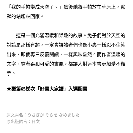
「我的手帕變成天空了。」然後她將手帕放在草原上，默
默的站起來回家。
這是一個充滿溫暖和樂趣的故事。兔子們對於天空的
討論是那樣有趣，一定會讓讀者們也像小惠一樣忍不住笑
出來，即使再三反覆閱讀，一樣興味盎然。而作者溫暖的
文字、繪者柔和可愛的畫風，都讓人對這本書更加愛不釋
手。
★獲第65梯次「好書大家讀」入選圖書
原文書名：うさぎが そらを なめました
原出版語言：日文