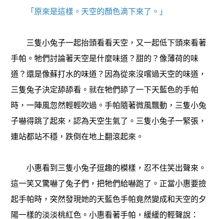
「原來是這樣。天空的顏色滴下來了。」
三隻小兔子一起抬頭看看天空，又一起低下頭來看著
手帕。牠們討論著天空是什麼味道？甜的？像薄荷的味
道？還是像蘇打水的味道？因為從來沒嚐過天空的味道，
三隻兔子決定舔舔看。就在牠們舔了一下天藍色的手帕
時，一陣風忽然輕輕吹過。手帕隨著微風飄動，三隻小兔
子嚇得跳了起來，認為天空生氣了。三隻小兔子一緊張，
連站都站不穩，跌倒在地上翻滾起來。
小惠看到三隻小兔子逗趣的模樣，忍不住笑出聲來。
這一笑又驚嚇了兔子們，把牠們給嚇跑了。正當小惠要撿
起手帕時，突然發現她的天藍色手帕竟然變成和天空的夕
陽一樣的淡淡桃紅色。小惠看著手帕，緩緩的輕聲說：