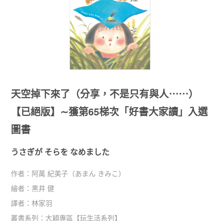
天空掉下來了（分享，不是只有與人⋯⋯）
【已絕版】∼獲第65梯次「好書大家讀」入選
圖書
うさぎが そらを なめました
作者：
阿萬 紀美子（あまん きみこ）
繪者：
黒井 健
譯者：
林家羽
叢書系列：
大穎專區
【
玩生活系列
】