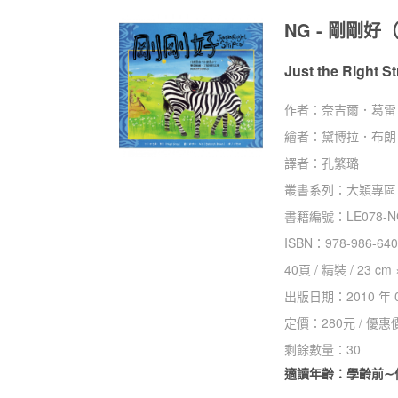
NG - 剛剛
Just the Right St
作者：
奈吉爾．葛雷（N
繪者：
黛博拉．布朗（D
譯者：
孔繁璐
叢書系列：
大穎專區
書籍編號：
LE078-
ISBN：
978-986-640
40
頁 /
精裝
/
23 cm 
出版日期：
2010 年 
定價：
280
元 / 優惠
剩餘數量：
30
適讀年齡：學齡前∼