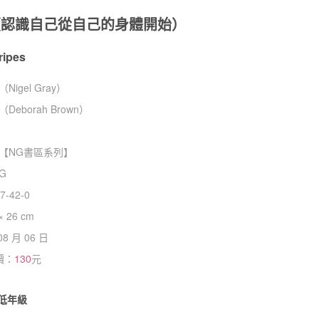
好（認識自己從自己的身體開始）
ripes
igel Gray）
eborah Brown）
【
NG書區系列
】
NG
7-42-0
× 26 cm
08 月 06 日
價：
130
元
低年級