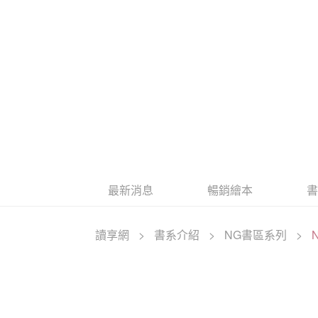
最新消息
暢銷繪本
讀享網
>
書系介紹
>
NG書區系列
>