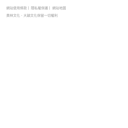
網站使用條款
隱私權保護
網站地圖
奧林文化．大穎文化保留一切權利