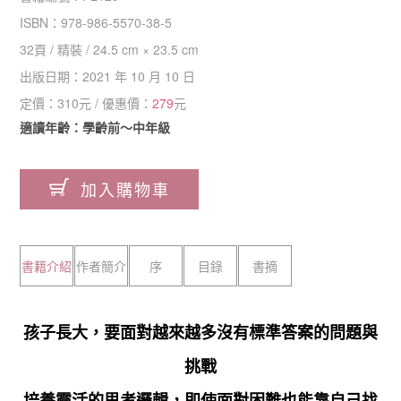
ISBN：
978-986-5570-38-5
32
頁 /
精裝
/
24.5 cm × 23.5 cm
出版日期：
2021 年 10 月 10 日
定價：
310
元 / 優惠價：
279
元
適讀年齡：學齡前～中年級
加入購物車
書籍介紹
作者簡介
序
目錄
書摘
孩子長大，要面對越來越多沒有標準答案的問題與
挑戰