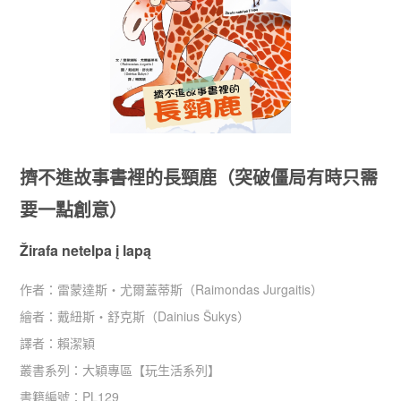
擠不進故事書裡的長頸鹿（突破僵局有時只需
要一點創意）
Žirafa netelpa į lapą
作者：
雷蒙達斯・尤爾蓋蒂斯（Raimondas Jurgaitis）
繪者：
戴紐斯・舒克斯（Dainius Šukys）
譯者：
賴潔穎
叢書系列：
大穎專區
【
玩生活系列
】
書籍編號：
PL129