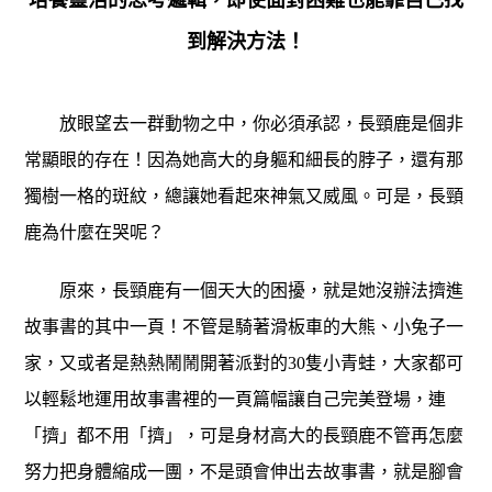
培養靈活的思考邏輯，即使面對困難也能靠自己找
到解決方法！
放眼望去一群動物之中，你必須承認，長頸鹿是個非
常顯眼的存在！因為她高大的身軀和細長的脖子，還有那
獨樹一格的斑紋，總讓她看起來神氣又威風。可是，長頸
鹿為什麼在哭呢？
原來，長頸鹿有一個天大的困擾，就是她沒辦法擠進
故事書的其中一頁！不管是騎著滑板車的大熊、小兔子一
家，又或者是熱熱鬧鬧開著派對的
30
隻小青蛙，大家都可
以輕鬆地運用故事書裡的一頁篇幅讓自己完美登場，連
「擠」都不用「擠」，可是身材高大的長頸鹿不管再怎麼
努力把身體縮成一團，不是頭會伸出去故事書，就是腳會