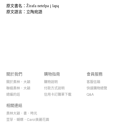
原文書名：Žirafa netelpa į lapą
原文語言：立陶宛語
關於我們
購物指南
會員服務
關於奧林．大穎
購物說明
客服信箱
聯絡奧林．大穎
付款方式說明
快速購物總覽
總編的話
信用卡訂購單下載
Q&A
相關連結
奧林大穎．書．時光
荳芽．蝴蝶．Carol美麗花園