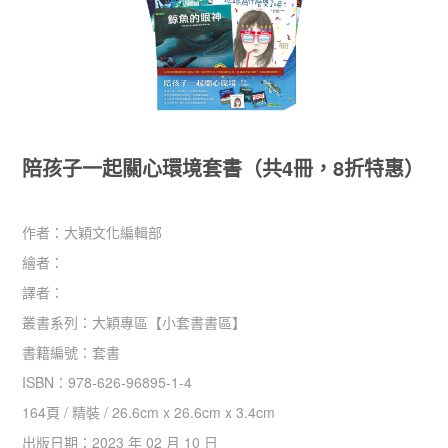
陪孩子一起關心環境套書（共4冊，8折特惠）
作者：
大穎文化編輯部
繪者：
譯者：
叢書系列：
大穎專區
【
小套書書區
】
書籍編號：
套書
ISBN：
978-626-96895-1-4
164
頁 /
精裝
/
26.6cm x 26.6cm x 3.4cm
出版日期：
2023 年 02 月 10 日