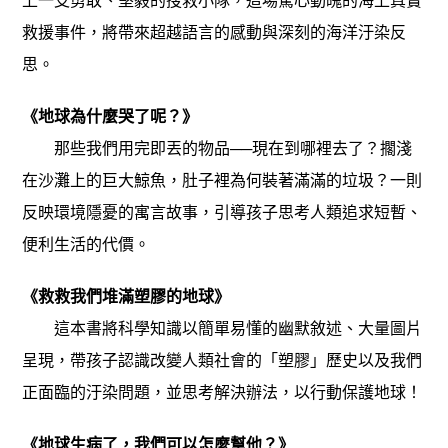
上一支勇敢、堅毅的搜救小隊，這場驚心動魄的海上真實
救援事件，將帶來超越語言的感動與深刻的海洋汙染反
思。
《地球為什麼哭了呢？》
那些我們用完即丟的物品──現在到哪裡去了？擱淺
在沙灘上的巨大鯨魚，肚子裡為何裝著滿滿的垃圾？一則
反映環境隱憂的寓言故事，引導孩子思考人類追求短暫、
便利生活的代價。
《救救我們堆滿塑膠的地球》
這本書將科學知識以簡單易懂的幽默敘述、大量圖片
呈現，帶孩子認識改變人類社會的「塑膠」歷史以及我們
正面臨的汙染問題，並思考解決辦法，以行動保護地球！
《地球生病了，我們可以怎麼幫他？》