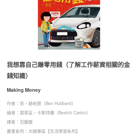
我想靠自己賺零用錢（了解工作薪資相關的金
錢知識）
Making Money
作者：
班‧赫柏德（Ben Hubbard）
繪者：
碧翠茲‧卡斯特羅（Beatriz Castro）
譯者：
范媛媛
叢書系列：
大穎專區
【
生活學習系列
】