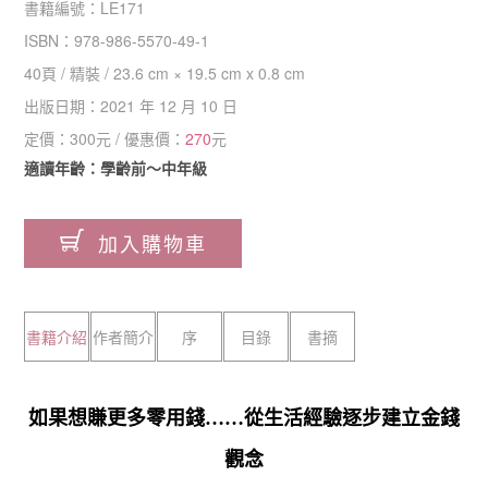
書籍編號：
LE171
ISBN：
978-986-5570-49-1
40
頁 /
精裝
/
23.6 cm × 19.5 cm x 0.8 cm
出版日期：
2021 年 12 月 10 日
定價：
300
元 / 優惠價：
270
元
適讀年齡：學齡前～中年級
加入購物車
書籍介紹
作者簡介
序
目錄
書摘
如果想賺更多零用錢……從生活經驗逐步建立金錢
觀念