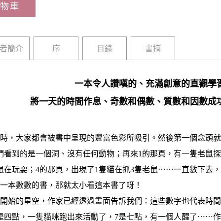
物車
者簡介
序
目錄
書摘
一本令人讚嘆的、充滿創意的直觀學
將一天的時間作息、奇數和偶數、質數和因數成
書時，大家都會被書中呈現的豐富色彩所吸引。然後第一個念頭
們看到的是一個洞、沒有任何動物；再來1的那頁，有一隻老鼠探
鼠在玩耍；4的那頁，出現了1隻貓在抓3隻老鼠⋯⋯一直數下去
是一本數數的書，那就太小看這本書了呀！
開始的星空，作家已經透過畫面告訴我們：這些數字也代表時間
是四點，一隻貓咪跑出來活動了，7是七點，有一個人醒了⋯⋯作