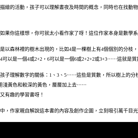
所描繪的活動，孩子可以理解晝夜及時間的概念，同時也在找動
？如果你這樣想，你可就太小看作家了呀！這位作家本身是數學
是以森林裡的樹木出現的，比如4是一棵樹上有4個個別的分枝，
可以是一個4或2+2，6可以是一個6或2+2+2或3+3⋯⋯這就
孩子理解數字的關係：1、3、5⋯⋯這些是質數，所以樹上的分
會用淺黃色和較深的黃色，層層加上去⋯⋯
彩又有趣的學習書呀！
展中，作家親自解說這本書的內容及創作企圖，立刻吸引萬千目