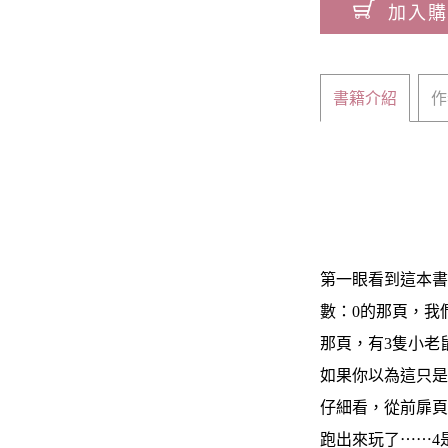
加入購
書籍介紹
作
第一眼看到這本
數：0的那頁，我
那頁，有3隻小老
如果你以為這只
仔細看，從前扉頁
跑出來玩了⋯⋯4