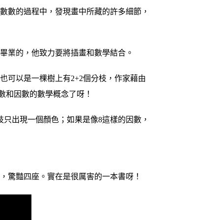
物數數的過程中，發現畫中所藏的許多細節，
系畢業的，他致力要將插畫和數學結合。
也可以是一棵樹上有2+2個分枝，作家藉由
是質數和因數的數學概念了呀！
枝只出現一個顏色；如果是像8這樣的因數，
光，驚豔四座。實在是很厲害的一本書呀！