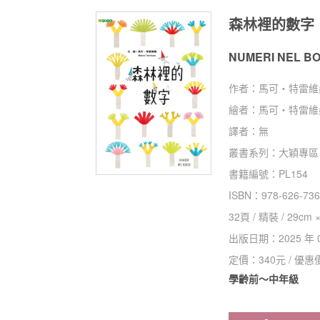
森林裡的數字
NUMERI NEL B
作者：
馬可‧特雷維桑Ma
繪者：
馬可‧特雷維桑Ma
譯者：
無
叢書系列：
大穎專區
書籍編號：
PL154
ISBN：
978-626-736
32
頁 /
精裝
/
29cm ×
出版日期：
2025 年 
定價：
340
元 / 優惠
學齡前～中年級