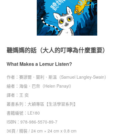
聽媽媽的話（大人的叮嚀為什麼重要）
What Makes a Lemur Listen?
作者：
賽謬爾．蘭利．斯溫（Samuel Langley-Swain）
繪者：
海倫．巴奈（Helen Panayi）
譯者：
王 奕
叢書系列：
大穎專區
【
生活學習系列
】
書籍編號：
LE180
ISBN：
978-986-5570-89-7
36
頁 /
精裝
/
24 cm × 24 cm x 0.8 cm