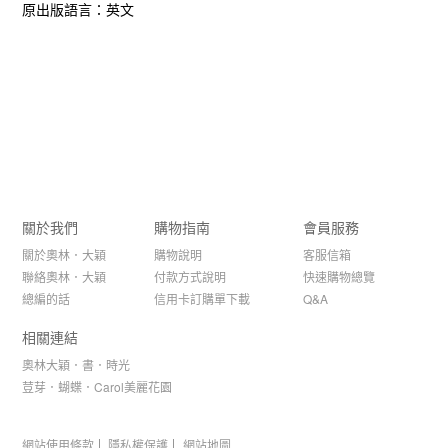
原出版語言：英文
關於我們
購物指南
會員服務
關於奧林．大穎
購物說明
客服信箱
聯絡奧林．大穎
付款方式說明
快速購物總覽
總編的話
信用卡訂購單下載
Q&A
相關連結
奧林大穎．書．時光
荳芽．蝴蝶．Carol美麗花園
網站使用條款
隱私權保護
網站地圖