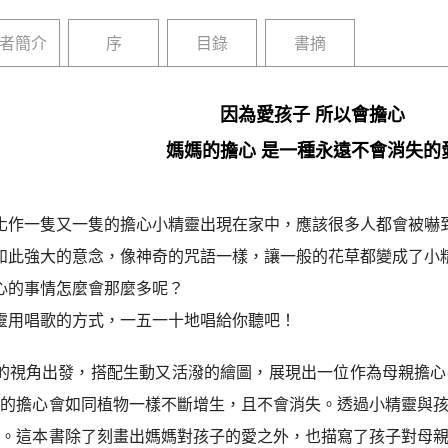
者簡介
序
目錄
書摘
因為愛孩子 所以會擔心
媽媽的擔心 是一種永遠不會消失的
化作一隻又一隻的擔心小精靈出現在家中，應該很多人都會被嚇
如此強大的意念，像神奇的咒語一樣，讓一般的花草都變成了小
心的事情怎麼會那麼多呢？
靈用唱歌的方式，一五一十地唱給你聽吧！
的視角出發，搭配生動又活潑的繪圖，展現出一位作為母親擔心
媽的擔心會如同植物一樣不斷增生，且不會消失。透過小精靈與
現。這本書除了刻畫出媽媽對孩子的愛之外，也描寫了孩子對母