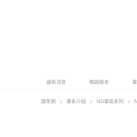
最新消息
暢銷繪本
讀享網
>
書系介紹
>
NG書區系列
>