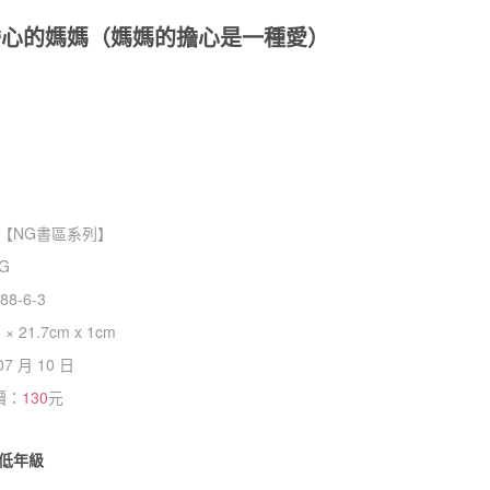
愛擔心的媽媽（媽媽的擔心是一種愛）
【
NG書區系列
】
NG
88-6-3
 × 21.7cm x 1cm
07 月 10 日
價：
130
元
低年級