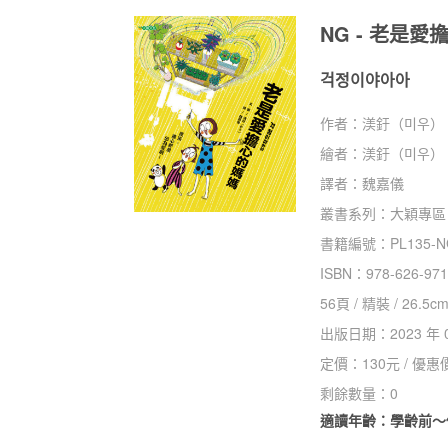
NG - 老是
걱정이야아아
作者：
渼釪（미우）
繪者：
渼釪（미우）
譯者：
魏嘉儀
叢書系列：
大穎專區
書籍編號：
PL135-
ISBN：
978-626-971
56
頁 /
精裝
/
26.5cm
出版日期：
2023 年 
定價：
130
元 / 優惠
剩餘數量：
0
適讀年齡：學齡前～