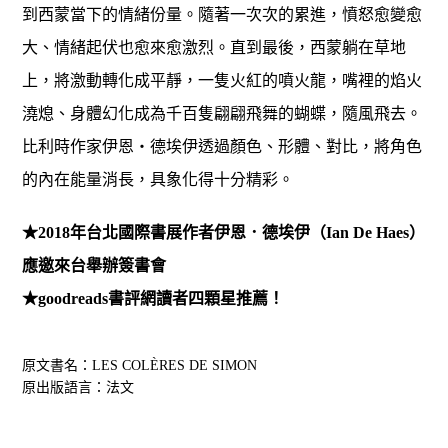
到西蒙當下的情緒份量。隨著一次次的累進，憤怒愈變愈
大、情緒起伏也愈來愈激烈。直到最後，西蒙躺在草地
上，將激動轉化成平靜，一隻火紅的噴火龍，嘴裡的焰火
澆熄、身體幻化成為千百隻翩翩飛舞的蝴蝶，隨風飛去。
比利時作家伊恩‧德埃伊透過顏色、形體、對比，將角色
的內在能量消長，具象化得十分精彩。
★2018年台北國際書展作者伊恩．德埃伊（Ian De Haes）
應邀來台舉辦簽書會
★goodreads書評網讀者四顆星推薦！
原文書名：LES COLÈRES DE SIMON
原出版語言：法文