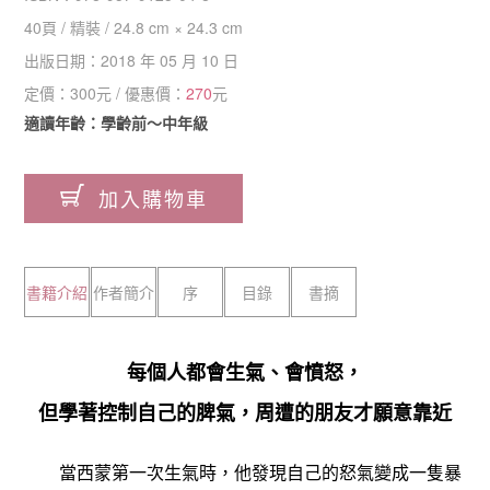
40
頁 /
精裝
/
24.8 cm × 24.3 cm
出版日期：
2018 年 05 月 10 日
定價：
300
元 / 優惠價：
270
元
適讀年齡：學齡前～中年級
加入購物車
書籍介紹
作者簡介
序
目錄
書摘
每個人都會生氣、會憤怒，
但學著控制自己的脾氣，周遭的朋友才願意靠近
當西蒙第一次生氣時，他發現自己的怒氣變成一隻暴