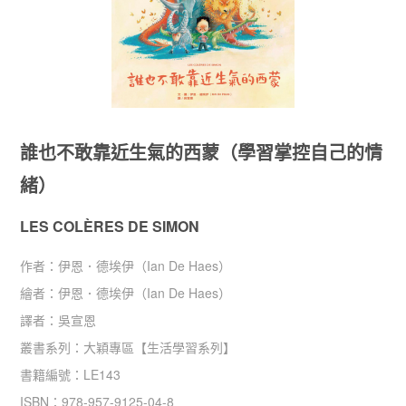
誰也不敢靠近生氣的西蒙（學習掌控自己的情
緒）
LES COLÈRES DE SIMON
作者：
伊恩．德埃伊（Ian De Haes）
繪者：
伊恩．德埃伊（Ian De Haes）
譯者：
吳宣恩
叢書系列：
大穎專區
【
生活學習系列
】
書籍編號：
LE143
ISBN：
978-957-9125-04-8