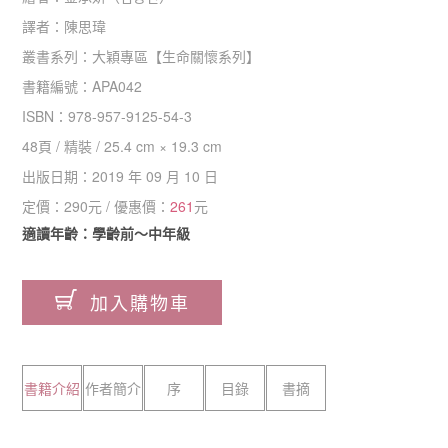
譯者：
陳思瑋
叢書系列：
大穎專區
【
生命關懷系列
】
書籍編號：
APA042
ISBN：
978-957-9125-54-3
48
頁 /
精裝
/
25.4 cm × 19.3 cm
出版日期：
2019 年 09 月 10 日
定價：
290
元 / 優惠價：
261
元
適讀年齡：學齡前～中年級
加入購物車
書籍介紹
作者簡介
序
目錄
書摘