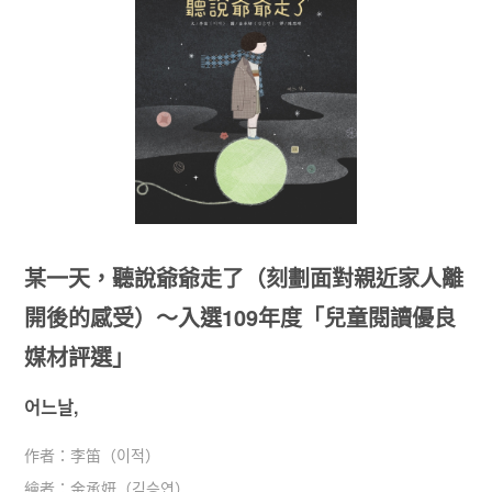
某一天，聽說爺爺走了（刻劃面對親近家人離
開後的感受）～入選109年度「兒童閱讀優良
媒材評選」
어느날,
作者：
李笛（이적）
繪者：
金承妍（김승연）