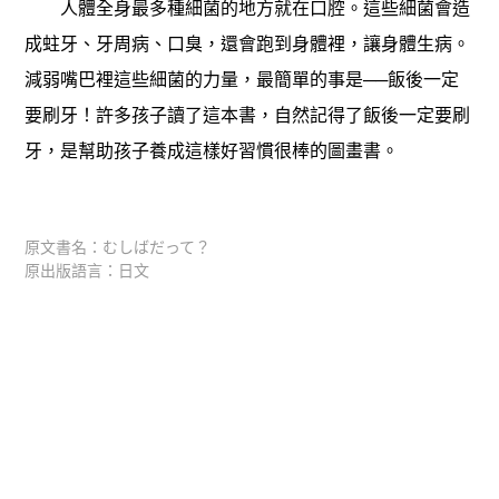
人體全身最多種細菌的地方就在口腔。這些細菌會造
成蛀牙、牙周病、口臭，還會跑到身體裡，讓身體生病。
減弱嘴巴裡這些細菌的力量，最簡單的事是──飯後一定
要刷牙！許多孩子讀了這本書，自然記得了飯後一定要刷
牙，是幫助孩子養成這樣好習慣很棒的圖畫書。
原文書名：むしばだって？
原出版語言：日文