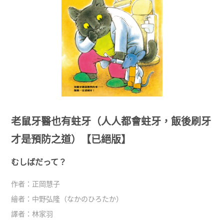
老鼠牙醫也有蛀牙（人人都會蛀牙，飯後刷牙
才是預防之道）【已絕版】
むしばだって？
作者：
正岡慧子
繪者：
中野弘隆（なかのひろたか）
譯者：
林家羽