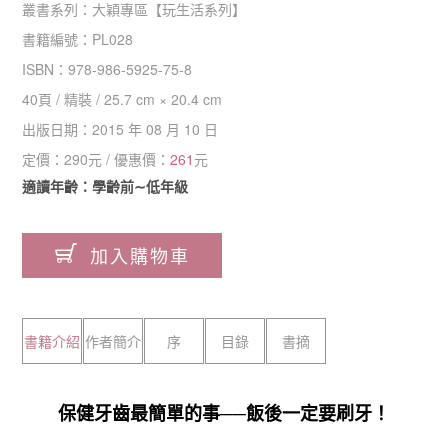
叢書系列：
大穎專區
【
玩生活系列
】
書籍編號：
PL028
ISBN：
978-986-5925-75-8
40
頁 /
精裝
/
25.7 cm × 20.4 cm
出版日期：
2015 年 08 月 10 日
定價：
290
元 / 優惠價：
261
元
適讀年齡：學齡前∼低年級
加入購物車
書籍介紹
作者簡介
序
目錄
書摘
保健牙齒最簡單的事──飯後一定要刷牙！