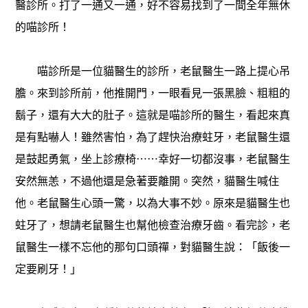
醫診所。打了一通又一通，好不容易找到了一間全年無休
的喵診所！
喵診所是一位貓醫生的診所，老鼠醫生一路上提心吊
膽。來到診所前，他推開門，一眼看見一張黑臉、粗粗的
鬍子，還有大大的肚子。這就是喵診所的醫生，看起來真
是有點嚇人！雖然害怕，為了趕快治療蛀牙，老鼠醫生還
是鼓起勇氣，坐上診療椅⋯⋯幸好一切都沒事，老鼠醫生
安然無恙，不過他還是急著要離開。突然，貓醫生喊住
他。老鼠醫生心頭一驚，以為大事不妙。原來是貓醫生也
蛀牙了，想請老鼠醫生也幫他檢查治療牙齒。看完診，老
鼠醫生一樣不忘他的那句口頭禪，對貓醫生說：「飯後一
定要刷牙！」