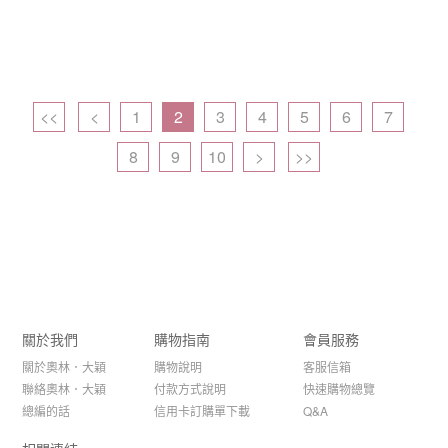
<<
<
1
2
3
4
5
6
7
8
9
10
>
>>
關於我們
購物指南
會員服務
關於奧林．大穎
購物說明
客服信箱
聯絡奧林．大穎
付款方式說明
快速購物總覽
總編的話
信用卡訂購單下載
Q&A