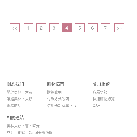
<<
1
2
3
4
5
6
7
>>
關於我們
購物指南
會員服務
關於奧林．大穎
購物說明
客服信箱
聯絡奧林．大穎
付款方式說明
快速購物總覽
總編的話
信用卡訂購單下載
Q&A
相關連結
奧林大穎．書．時光
荳芽．蝴蝶．Carol美麗花園