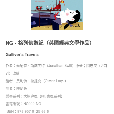
NG - 格列佛遊記（英國經典文學作品）
Gulliver's Travels
作者：
喬納森．斯威夫特（Jonathan Swift）原著；閔志英（민지
영）改編
繪者：
奧利佛．拉提克（Olivier Latyk）
譯者：
陳怡妡
叢書系列：
大穎專區
【
NG書區系列
】
書籍編號：
NC002-NG
ISBN：
978-957-9125-66-6