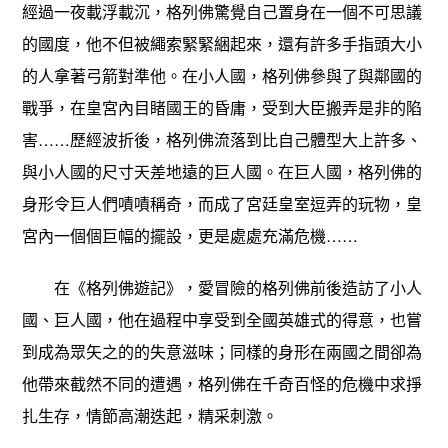
經過一夜載浮載沉，格列佛驚覺自己置身在一個不可思議
的國度，他不但被繩索緊緊綑起來，還有許多手指頭大小
的人拿著弓箭對準他。在小人國，格列佛參與了與鄰國的
戰爭，在皇宮內目睹國王的昏庸，受到大臣搬弄是非的陷
害……歷經波折後，格列佛流落到比自己體型大上許多、
與小人國的尺寸天差地遠的巨人國。在巨人國，格列佛的
身形令巨人們嘖嘖稱奇，而成了宮廷皇室逗弄的玩物，皇
宮內一個個巨幅的擺設，更是處處充滿危機……
在《格列佛遊記》，愛冒險的格列佛前後造訪了小人
國、巨人國，他在過程中享受到全國英雄式的得意，也嘗
到成為眾矢之的的失意滋味；同樣的身形在兩國之間卻為
他帶來截然不同的遭遇，格列佛在千奇百怪的危機中求掙
扎生存，情節高潮迭起，精采刺激。