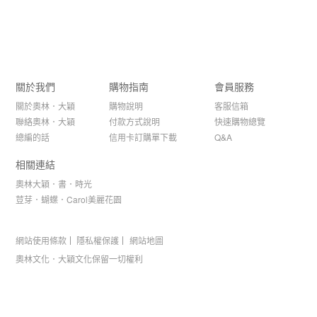
關於我們
購物指南
會員服務
關於奧林．大穎
購物說明
客服信箱
聯絡奧林．大穎
付款方式說明
快速購物總覽
總編的話
信用卡訂購單下載
Q&A
相關連結
奧林大穎．書．時光
荳芽．蝴蝶．Carol美麗花園
網站使用條款
隱私權保護
網站地圖
奧林文化．大穎文化保留一切權利