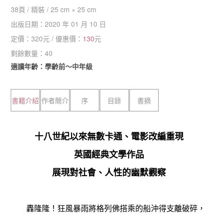
38
頁 /
精裝
/
25 cm × 25 cm
出版日期：
2020 年 01 月 10 日
定價：
320
元 / 優惠價：
130
元
剩餘數量：
40
適讀年齡：學齡前～中年級
書籍介紹
作者簡介
序
目錄
書摘
十八世紀以來無數卡通、電影改編重現
英國經典文學作品
展現對社會、人性的幽默觀察
轟隆隆！狂風暴雨將格列佛搭乘的船沖得支離破碎，