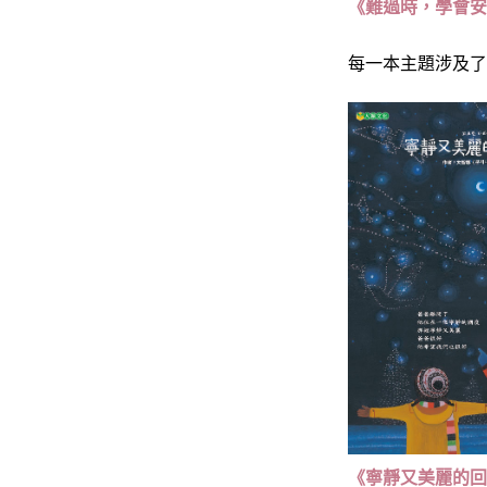
《難過時，學會
每一本主題涉及
《寧靜又美麗的