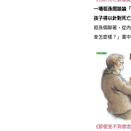
一場祖孫間談論
孩子得以針對死
祖孫倆聊著，從
會怎麼樣？」書
《即使見不到想