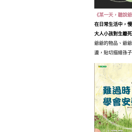
《某一天，聽說
在日常生活中，
大人小孩對生離
爺爺的物品、爺
盪，貼切描繪孫