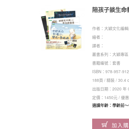
陪孩子談生命
作者：
大穎文化編輯
繪者：
譯者：
叢書系列：
大穎專區
書籍編號：
套書
ISBN：
978-957-912
188
頁 /
精裝
/
30.4 
出版日期：
2020 年 
定價：
1450
元 / 優
適讀年齡：學齡前～
加入購