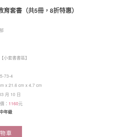
教育套書（共5冊，8折特惠）
部
【
小套書書區
】
5-73-4
cm x 21.6 cm x 4.7 cm
03 月 10 日
惠價：
1160
元
中年級
物車