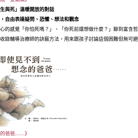
「生與死」溫暖開放的對話
亡，自由表達疑問、恐懼、想法和觀念
內心的感覺「你怕死嗎？」、「你死前還想做什麼？」聊到富含
中收錄輔導治療師的訣竅方法，用來跟孩子討論這個困難但無可
念的爸爸……》