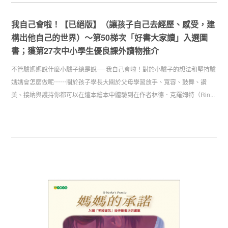
我自己會啦！【已絕版】（讓孩子自己去經歷、感受，建
構出他自己的世界）～第50梯次「好書大家讀」入選圖
書；獲第27次中小學生優良課外讀物推介
不管驢媽媽說什麼小驢子總是說──我自己會啦！對於小驢子的想法和堅持驢
媽媽會怎麼做呢⋯⋯關於孩子學長大關於父母學習放手、寬容、鼓舞、讚
美、接納與護持你都可以在這本繪本中體驗到在作者林德．克羅姆特（Rin...