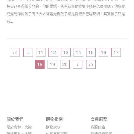
把自己弄得髒兮兮的，他的媽媽、爸爸該拿他這隻小豬仔怎麼辦呢？他會變
成愛乾淨的孩子嗎？大人常常覺得孩子總是愛跟自己唱反調，其實孩子只是
有...
<<
<
11
12
13
14
15
16
17
18
19
20
>
>>
關於我們
購物指南
會員服務
關於奧林．大穎
購物說明
客服信箱
聯絡奧林．大穎
付款方式說明
快速購物總覽