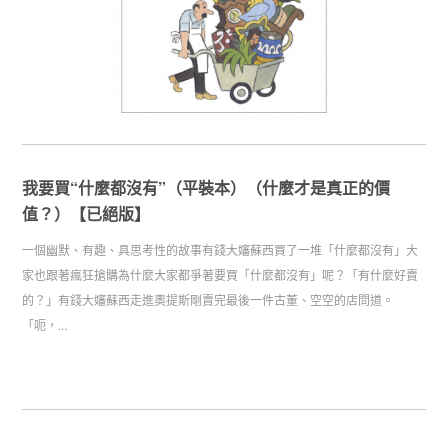
我要買“什麼都沒有”（平裝本）（什麼才是真正的價
值？）【已絕版】
一個幽默、有趣、具思考性的故事有錢大嬸蘇西買了一堆「什麼都沒有」大
家也跟著瘋狂搶購為什麼大家都爭著要買「什麼都沒有」呢？「有什麼好賣
的？」有錢大嬸蘇西走進奧提斯剛賣完最後一件古董、空空的店問道。
「呃，...