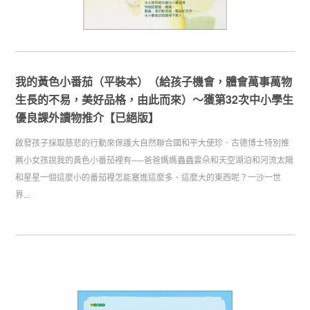
我的黃色小番茄（平裝本）（給孩子機會，體會萬事萬物
生長的不易，美好品格，由此而來）～獲第32次中小學生
優良課外讀物推介【已絕版】
啟發孩子採取慈悲的行動來保護大自然聯合國和平大使珍．古德博士特別推
薦小女孩說我的黃色小番茄裡有──爸爸媽媽蟲蟲雲朵和天空湖泊和河流太陽
和星星一個這麼小的番茄裡怎能塞進這麼多、這麼大的東西呢？一沙一世
界...