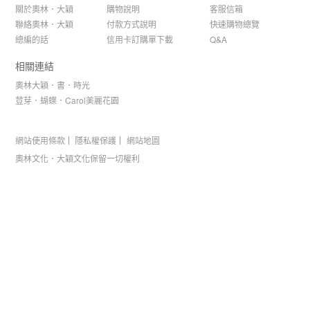
關於奧林．大穎
購物說明
客服信箱
聯絡奧林．大穎
付款方式說明
快速購物總覽
總編的話
信用卡訂購單下載
Q&A
相關連結
奧林大穎．書．時光
荳芽．蝴蝶．Carol美麗花園
網站使用條款
隱私權保護
網站地圖
奧林文化．大穎文化保留一切權利